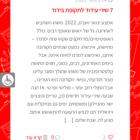
7 שירי עידוד לתקופת בידוד
אמצע ינואר ושבט, 2022. משהו השתבש
לאחרונה. גל של ייאוש שאופף רבים. כולל
האופטימיים/מדחיקנים שקיוו שזה יסתדר –
מתישהו, איכשהו. כמעט שנתיים הקורונה
איתנו, ואיכשהו למדנו לחיות איתה. אבל
בימים האחרונים, רבים, כמוני, חווים תחושה
קלסטרופובית של משהו שהולך וסוגר עלינו.
מצור תודעתי, נפשי. הקורונה היא הטריגר,
אבל החולי רחב יותר – פוליטי ופרטי. אז הנה
שבעה שירי עידוד חדשים (כן, טריים ונוצצים
ישר מהניילון) ומשמחים. יפים גם מוזיקלית וגם
ויזואלית. תנו לנפש הרעועה להתאושש איתם.
מגיע לה. שבת שלום.
[…]
2
0
קרא עוד