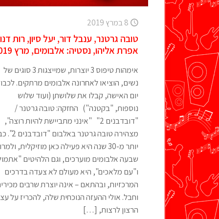
8 במרץ 2019
טובה גרטנר, ענבל דור, יעל סיון, רות דנון
אפרת אליהו, נסטיה: אלבומים, מרץ 2019
אימהות טיפוס 3 יוצרות, שמייצגות 3 סוגים של
נשים, הוציאו לאחרונה אלבומים מרתקים. לכבו
יום האישה, קבלו את שלושתן (ועוד שלוש
נוספות, "בקטנה") החזקה: טובה גרטנר /
"דובדבנים 2" "אינני מתביישת להיות רוצה",
מצהירה טובה גרטנר באלבום "דוב
יותר מ-30 שנה היא פעילה כאן מוזיקלית, ולמר
שבעה אלבומים מוערכים, וגם הלהיטים "אתמול
ו"עם מלאכים", היא מעולם לא צעדה בדרכים
המרכזיות, ובהתאם – אינה יוצרת שרבים מכירים
וחבל. אולי ההעזה הנוכחית שלה, להכריז על עצ
הרצון לרצות,
[…]