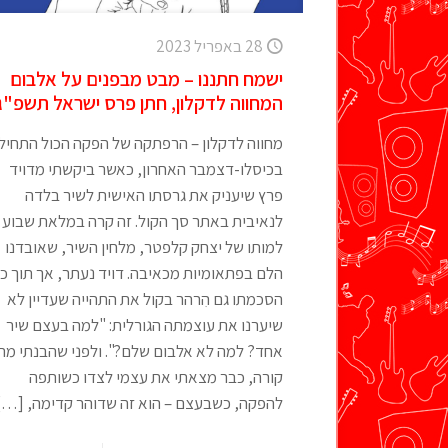
28 באפריל 2023
ישמח חתננו – מבט מבפנים על אלבום
המחווה לדקלון, חתן פרס ישראל תשפ"ג
מחווה לדקלון – הרפתקה של הפקה הכול התחיל
בכיסלו-דצמבר האחרון, כאשר ביקשתי מדויד
פרץ שיעניק את גרסתו האישית לשיר בלדה
לנאיבית באתר סך הקול. זה קרה במלאת שבוע
למותו של יצחק קלפטר, מלחין השיר, שאובדנו
הלם בפתאומיות מכאיבה. דויד נעתר, אך תוך כד
הסכמתו גם הִרהר בקול את התהייה שעדיין לא
שיערנו את עוצמתה הגורלית: "למה בעצם שיר
אחד? למה לא אלבום שלם?". ולפני שהבנתי מה
קורה, כבר מצאתי את עצמי לצדו כשותפה
להפקה, כשבעצם – הוא זה שדוהר קדימה,
[…]