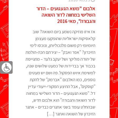
אלבום "משא הגעגועים – הדור
השלישי במחווה לדור השואה
והגבורה", מאי 2016
אז איזו מוזיקה נשמע ביום השואה? שוב
קלאסיקות ישראליות שהופקעו מעצמן
היומיומי רק משום מלנכוליותן, ונוכסו לימי
הזיכרון? "אפר ואבק" – יצירתם הכה-הולמת
של יהודה פוליקר ושל יעקב גלעד – מתגייסת
בכבוד אך בבדידות של כמעט שלושים שנה,
למשימת איוש הפסקול. פה ושם יש מעטים
נוספים, כמו האלבום "אברמק" של להקת
"קוסקים", אבל ההיצע המקורי-ייעודי עדיין
דל. "משא הגעגועים – הדור השלישי במחווה
לדור השואה והגבורה" הוא אלבום חדש,
שבהחלט עומד בשני אתגרים כבדים – אתגר
הזיכרון של השואה ואתגר
[…]