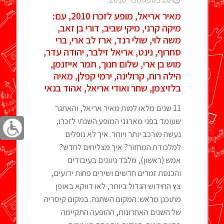
מאיר אריאל, מופע לזכרו 2010, עם:
מיקה קרני, מיקי שביב, דורי בן זאב,
משה לוי, שולי רנד, ארז לב ארי, ברי
סחרוף, נינט, אריאל זילבר, יהודה עדר,
מוש בן ארי, שלום חנוך, תמר אייזנמן,
הילה רוח, קרולינה, ירמי קפלן, מאיה
בלזיצמן, שחר ואודי אריאל, אהוד בנאי
11 שנים מלאו למות מאיר אריאל, והאתגר
שעומד בפני מארגני המופע השנתי לזכרו,
נעשה מורכב יותר ויותר. איך לא נופלים
למלכודת המִחזור? איך מצליחים לחדש?
אמש (ראשון), מלבד גיוונים בעיבודים
והכנסת זמרים חדשים ושירים פחות ידועים,
צץ החידוש הגדול ביותר, לאו דווקא באופן
מתוכנן מראש: המקום השתנה. במקום קיסריה
של השנים האחרונות, ההופעה התקיימה