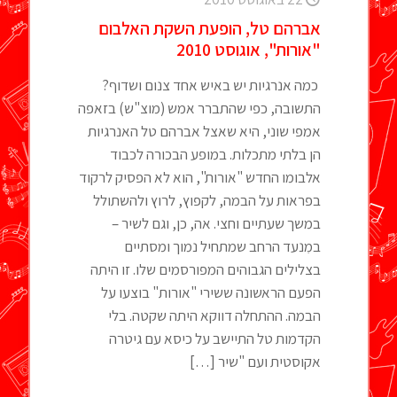
אברהם טל, הופעת השקת האלבום
"אורות", אוגוסט 2010
כמה אנרגיות יש באיש אחד צנום ושדוף?
התשובה, כפי שהתברר אמש (מוצ"ש) בזאפה
אמפי שוני, היא שאצל אברהם טל האנרגיות
הן בלתי מתכלות. במופע הבכורה לכבוד
אלבומו החדש "אורות", הוא לא הפסיק לרקוד
בפראות על הבמה, לקפוץ, לרוץ ולהשתולל
במשך שעתיים וחצי. אה, כן, וגם לשיר –
במִנעד הרחב שמתחיל נמוך ומסתיים
בצלילים הגבוהים המפורסמים שלו. זו היתה
הפעם הראשונה ששירי "אורות" בוצעו על
הבמה. ההתחלה דווקא היתה שקטה. בלי
הקדמות טל התיישב על כיסא עם גיטרה
אקוסטית ועם "שיר
[…]