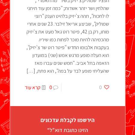
הפציר שמוליק צ'יזיק בשיר "מה תאמרי",
שהלחין ושר יזהר אשדות; "כמה זמן עוד תיתני
לו לחכות", תהה צ'יזיק בלהיט הענק "רוצי
שמוליק", שביצע אריאל זילבר. 23 שנים אחרי
מותו, רק בן 42, פיטר רוט גאל מעט את צ'יזיק
מהכמיהה להיות מוכר לפחות כמו שיריו.
בעקבות אלבומו החדש "פיטר רוט שר צ'יזיק",
הוא העלה מופע מרגש אמש (שני) במועדון
הזאפה בתל אביב. "חמש שנים עברו מאז
שהעליתי מופע לבד על במה", הוא פתח,
[…]
0
0
קרא עוד
הירשמו לקבלת עדכונים
הזינו כתובת דוא"ל*