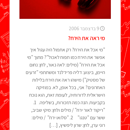
9 בדצמבר 2006
מי ראה את הירח?
"מי אכל את הירח? רק אתמול היה עגול איך
אפשר את הירח כמו תפוח לאכול"? מתוך "מי
אכל את הירח" (מילים: לאה נאור, לחן: נחום
היימן, ביצוע: דליה פרידלנד ומשתתפי "זרעים
של מסטיק") מישהו ראה את הירח בלילות
האחרונים? אני, בכל אופן, לא. במוזיקה
הישראלית לדורותיה, לעומת זאת, הוא נוכח
בקביעות. הנה כמה תזכורות, בשליפה. 1.
"ריקוד לאור ירח" / מילים ולחן: מיקי שביב,
ששר עם "טנגו" 2. "סלואו ירח" / מילים:
רוני ערן, לחן: שרון ליפשיץ,
[…]