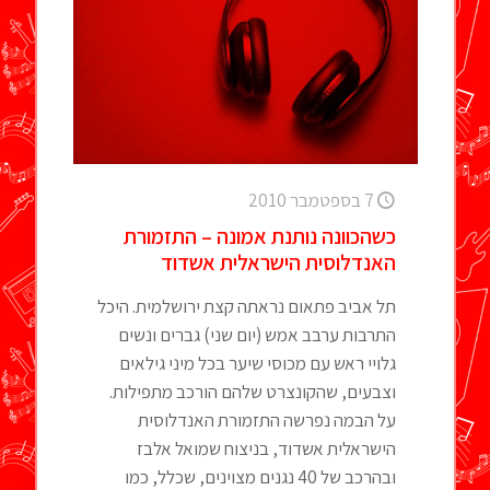
7 בספטמבר 2010
כשהכוונה נותנת אמונה – התזמורת
האנדלוסית הישראלית אשדוד
תל אביב פתאום נראתה קצת ירושלמית. היכל
התרבות ערבב אמש (יום שני) גברים ונשים
גלויי ראש עם מכוסי שיער בכל מיני גילאים
וצבעים, שהקונצרט שלהם הורכב מתפילות.
על הבמה נפרשה התזמורת האנדלוסית
הישראלית אשדוד, בניצוח שמואל אלבז
ובהרכב של 40 נגנים מצוינים, שכלל, כמו