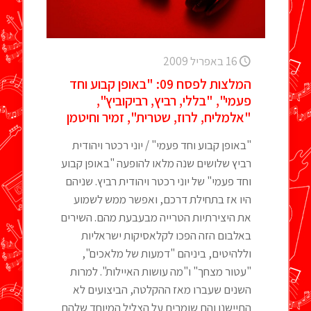
16 באפריל 2009
המלצות לפסח 09: "באופן קבוע וחד
פעמי", "בללי, רביץ, רביקוביץ",
"אלמליח, לרוז, שטרית", זמיר וחיטמן
"באופן קבוע וחד פעמי" / יוני רכטר ויהודית
רביץ שלושים שנה מלאו להופעה "באופן קבוע
וחד פעמי" של יוני רכטר ויהודית רביץ. שניהם
היו אז בתחילת דרכם, ואפשר ממש לשמוע
את היצירתיות הטרייה מבעבעת מהם. השירים
באלבום הזה הפכו לקלאסיקות ישראליות
וללהיטים, ביניהם "דמעות של מלאכים",
"עטור מצחך" ו"מה עושות האיילות". למרות
השנים שעברו מאז ההקלטה, הביצועים לא
התיישנו והם שומרים על הצליל המיוחד שלהם