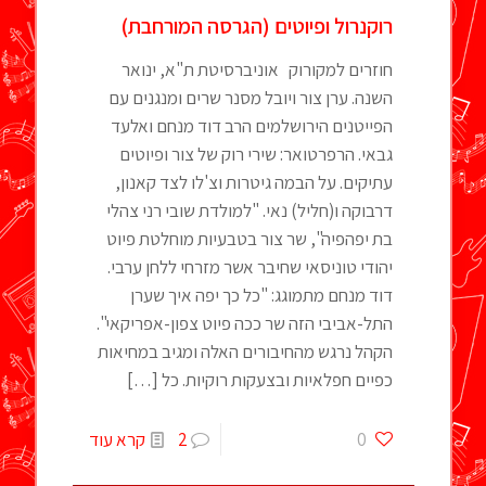
רוקנרול ופיוטים (הגרסה המורחבת)
חוזרים למקורוק אוניברסיטת ת"א, ינואר
השנה. ערן צור ויובל מסנר שרים ומנגנים עם
הפייטנים הירושלמים הרב דוד מנחם ואלעד
גבאי. הרפרטואר: שירי רוק של צור ופיוטים
עתיקים. על הבמה גיטרות וצ'לו לצד קאנון,
דרבוקה ו(חליל) נאי. "למולדת שובי רני צהלי
בת יפהפיה", שר צור בטבעיות מוחלטת פיוט
יהודי טוניסאי שחיבר אשר מזרחי ללחן ערבי.
דוד מנחם מתמוגג: "כל כך יפה איך שערן
התל-אביבי הזה שר ככה פיוט צפון-אפריקאי".
הקהל נרגש מהחיבורים האלה ומגיב במחיאות
כפיים חפלאיות ובצעקות רוקיות. כל
[…]
0
2
קרא עוד