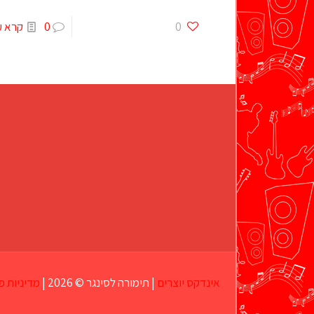
0
0
קרא ע
אינדקס יוצרים
| תימורה לסינגר © 2026 |
מדיניות פ