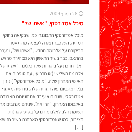
26 במרץ 2009
מיכל אמדורסקי, "אשתו של"
מיכל אמדורסקי התכוננה. כמי שבקיאה בחוקי
המדיה, היא כבר תארה לעצמה מה תאמר
הביקורת על אלבומה החדש, "אשתו של", ונערכ
בהתאם. כבר בשיר הראשון היא מצהירה מראש:
"אני דורכת על ביקורות של רכלנים". "אשתו של"
אלבומה השלישי (או הרביעי, עם סופרים את
האי.פי האחרון שלה, "מיכל אמדורסקי" ) ניזון
בגלוי מהביוגרפיה הטריה שלה, גירושיה מאסף
אמדורסקי, שגם הוא עיבד את זוגיותם האבודה
באלבומו האחרון, "הרי את". שניהם מנתבים את
תשומת הלב לאלבומיהם על בסיס סקרנות
הציבור, כמו שאמדורסקי מאבחנת בשיר הנושא:
[…]