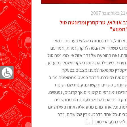
21 באוקטובר 2007
ב אזולאי, טריקסרין ומריונטה סול
תמונע"
, אדוויל, בירה. מחזה בשלוש מערכות. במאי
הוני משליך אל הבמה להקה, זמרת, וזמר עם
ה. זאת ההופעה של נדב אזולאי. מריונטה סול
תיחים בשבילו את הזמן בשקט חשמלי מבעבע.
יקסרין מקפיאה למענו מצבים בצעקה
וסטית מזוככת. הבמה כמעט מתמוטטת מרוב
רונות, קשרים והקשרים. עונות שנה שונות
ורים גיאוגרפיים קיצוניים אך קרובים, נפגשים.
 רק הוויה אחת שבאמצעותה הם מתקשרים –
מת. וכל אחד מהם מגיע אליה אחרת. שלושתם
בים. כל אחד בדרכו. מבין שלושתם, נדב
לאי כרגע הכי מוכן
[…]