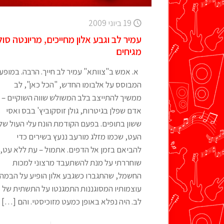
19 ביוני 2009
עמיר לב וגבע אלון מחייכים, מריונטה סול
מגיחים
א. אמש ב"צוותא" עמיר לב חייך. הרבה. במופע,
המבוסס על אלבומו החדש, "הכל כאן", לב
ממשיך להתייצב בלב המשולש שווה השוקיים –
אדם שפלן בגיטרות, גולן זוסקוביץ' בבס ואסי
ששון בתופים. בפעם הקודמת הונח עלי העול של
העט, שכמו מזלג מורעב ננעץ בשירים כדי
להביאם בזמן אל הדפים. אתמול – עת ללא עט,
שוחררתי על מנת להשתעבד מרצוני למכות
החשמל, שהתגברו כשגבע אלון הופיע על הבמה.
עוצמותיו המסוגננות התמגנטו על התשתית של
לב. היה נפלא באופן כמעט מזוכיסטי. והם
[…]