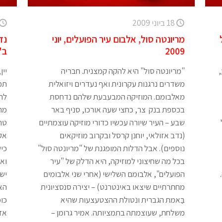
18 ביוני 2009
מריונטה סול, אלבום עיר הפועלים, יוני
נד
2009
ב"
"מריונטה סול" היא להקה קמצנית. חבריה
יין
משדרים נרגנות עקרונית ואף נעדרים ויזואלית
תמ
מאלבומם. המוזיקה המבעבעת שלהם נדחסת
להק
בכספת בנק צר, כחצי שעה אורכו, סניף באר
מר
שבע – העיר שיורה עכשיו כדורי מוזיקה עוצמתיים
טר
(נדב אזולאי, יוחנן קרסל ובקרוב מוזיקאים
אק
נוספים). אבל הדלות המופגנת של "מריונטה סול"
כיש
בכל מה שחיצוני למוזיקה, היא הדלק של "עיר
ואז
הפועלים", אלבומם השלישי (אחרי שני אלבומים
יש
מחתרתיים שיצאו באינטרנט) – יצירה סנסציונית
הא
בַּאמת הגברית ונטולת ההצטעצעות שהיא
כוכ
משלחת, שעוצמתה בתמציותה. אמיר גרומן –
אזו