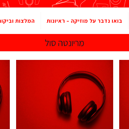
בואו נדבר על מוזיקה – ראיונות
המלצות וביקור
מריונטה סול