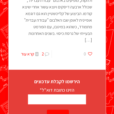
ולהקות, מופיעים באלבום "עבודה עברית",
שכולל ארבעה דיסקים ויוצא עשור אחרי שיצא
קודמו. הביצוע של קליינשטיין הוא גם דוגמא
אופיינית לאופן שבו האלבום "עבודה עברית"
מתמודד, כשהוא במיטבו, עם הפורמט
הבעייתי של גרסת כיסוי. בשנים האחרונות
[…]
0
2
קרא עוד
הירשמו לקבלת עדכונים
הזינו כתובת דוא"ל*