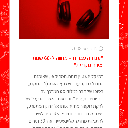
12 במאי 2008
"עבודה עברית – מחווה ל-60 שנות
יצירה מקורית"
רמי קליינשטיין רותח. המוזיקאי, שאומנם
התחיל כרוקר עם "אש (על הפנים)", התקבע
בסופו של דבר כמלודיסט המרכך עם
"תפוחים ותמרים". ופתאום, השיר "הכעס" של
להקת רוקפור מחזיר אותו אל הרוק המתפרע,
ויש במעבר הזה כוח ויופי, שגורמים לשיר
להתגלות מחדש. קליינשטיין, ועוד 59 זמרים