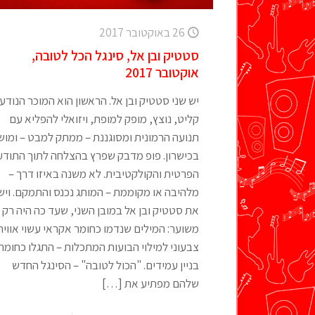
26 באוקטובר 2017
סטטיק ובן אל, סינגל הכל לטובה,
אוקטובר 2017
יש שני סטטיק ובן אל. הראשון הוא המוכר הנודע:
קליט, נוצץ, מופק למופת, ויזואלי להפליא עם
תנועה הרמונית ומסוגננת – ממתק למבט – ומוש
בכישרון. פופ מדבק שפרץ בהצלחה לתוך התודע
הפרטית והקולקטיבית. לא משנה באיזו דרך –
מלהיבה או מקוממת – המותג נכנס והתמקם. ויש
את סטטיק ובן אל במובן השני, שעד כה היה רק
משוער: המילים שנדמו כחומר אקראי עשוי אוויר
צבעוני למילוי הבועות המתכלות – התגלו כחומרי
בניין עמידים. "הכול לטובה" – הסינגל החדש
שלהם מפתיע את
[…]