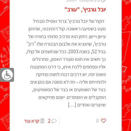
יובל גורביץ', "עורב"
הקול של יובל גורביץ' צרוד ואפילו מבהיל
מעט בשמיעה ראשונה. קול דומיננטי, שהזמן
עישן ויישן. הזמן הוא מרכיב מהותי בהוויה של
גורביץ', שהוציא את אלבום הבכורה שלו "רק"
בגיל 52, בשנת 2003. ככל שנחשפים אל קולו,
כך חשים את חומו מעורר האמון, מתרגלים
אליו ונסחפים ללכת איתו, כי דרכו המתנגנת
פשוט יפה. יש דרכים רבות לחוות מוזיקה
ולהתייחס אליה – וזה לא משנה אם נמצאים
בצד של השומעים או בצד של המשמיעים,
המקבלים או המוסרים. ישנם מוזיקאים
שיוצרים ואחרים
[…]
0
2
קרא עוד