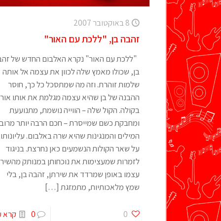
8 באוקטובר 2007
זהבה בן, "ללכת עם האור"
"ללכת עם האור" נקרא האלבום החדש של זהב
בן, שכולו מאמץ שלה לכוון את עצמה אל אותה
שלמות זוהרת. וזה מה שמתסכל כל כך, חוסר
ההבנה של בן שהיא עצמה מגלמת את אותו אור,
בקולה. הקול שלה – הווייה נושמת, מתנועעת
ומחבקת כשם שמייסרת – חכם הרבה יותר מרוב
המילים והמנגינות שהיא שרה באלבום. עליונותו
על שאר הקולות הנשמעים כאן נחרצת. בניגוד
לזמרות שמעצימות את נוכחותן במנותק מהשיר
עצמו באופן שמרדד את שירתן, זהבה בן, בלי
שמץ מלאכותיות, מתמזגת
[…]
0
0
קרא ע