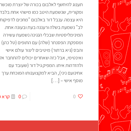
תענוג להיחשף לאלבום בכורה של יוצרת מוכשר
ומקורית, שנשמעת היטב כמו מישהי אחת בלבד 
היא עצמה. ענבל דור באלבום "מחכים לדפיקות
לב" נשמעת בשלה ורעננה בעת ובעונה אחת.
המינימליסטיות שבכלי הנגינה נשמעת עשירה
ומספקת: הפסנתר (שלה) עם התופים (טל כהן)
והבס (גיא ברתור) מיטיבים ליצור עולם אישי
ואינטימי, אבל כזה שאחרים יכולים להתחבר אלי
ולהזדהות איתו. המפיק גיל דור (שעובד עם
אחינועם ניני), הביא למקצוענותו המוכחת ערך
מוסף אישי –
[…]
0
0
קרא ע