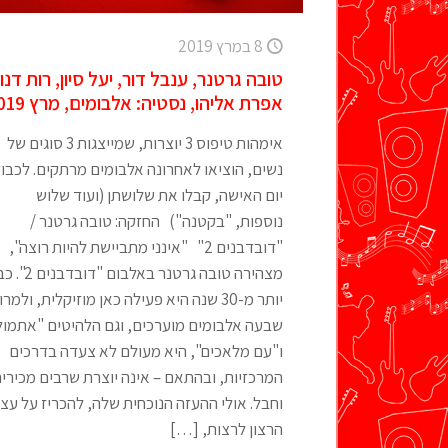
8 במרץ 2019
טובה גרטנר, ענבל דור, יעל סיון, רות דנון
אפרת אליהו, נסטיה: אלבומים, מרץ 2019
אימהות טיפוס 3 יוצרות, שמייצגות 3 סוגים של
נשים, הוציאו לאחרונה אלבומים מרתקים. לכבו
יום האישה, קבלו את שלושתן (ועוד שלוש
נוספות, "בקטנה") החזקה: טובה גרטנר /
"דובדבנים 2" "אינני מתביישת להיות רוצה",
מצהירה טובה גרטנר באלבום "דוב
יותר מ-30 שנה היא פעילה כאן מוזיקלית, ולמר
שבעה אלבומים מוערכים, וגם הלהיטים "אתמול
ו"עם מלאכים", היא מעולם לא צעדה בדרכים
המרכזיות, ובהתאם – אינה יוצרת שרבים מכירים
וחבל. אולי ההעזה הנוכחית שלה, להכריז על עצ
הרצון לרצות,
[…]