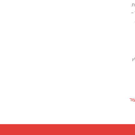
ת
–
ו
וד