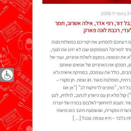
3 באפריל 2008
בל דור, רפי אדר, אילה אשרוב, תמר
עדי, רכבת לונה פארק
 דעתכם להפתיע את יקיריכם במשלוח מנות
חד לפורים? הממתקים שבו לא יזינו את הגוף,
 את הנשמה. במקום לשלוח אוזניים, ועוד של
ן, תפנקו את האוזניים של אנשים שאתם
בים, כולל את עצמכם, במוזיקה אישית ולא
תית, מומלצת מאוד. חג שמח. חן מקורי –
ל דור, "מחכים לדפיקות לב" ("אן אם
) קול מלא חן עם כישרון לכתוב, להלחין, לנגן
יר. תענוג להיחשף לאלבום בכורה של יוצרת
כשרת ומקורית, שנשמעת היטב כמו מישהי
ת בלבד – היא עצמה. ענבל
[…]