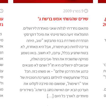
9 במרץ 2009
,
שירים שהגשתי אמש ברשת ג'
ענ
גל
פתאום נחרדתי לגלות שאני מאחרת לירושלים.
מה
התמלאתי זיעה כשדמיינתי את מיכל דוקרסקי
ד
מיו
הנהדרת משדרת בבוז מתבקש: "טוב, היתה
אלא
צריכה להיות כאן תימורה, אבל היא מאחרת, לא
המ
בטוח שתגיע בכלל, עיזבו, לא חשוב. בואו נשמע
אוה
מוזיקה שתשכיח את התל-אביבים האלה,
דבנים 2". כבר
שגר
שבשבילם ירושלים היא חו"ל ושהם לא מוצאים
ות
ענב
כרגע את הדרכון שלהם" – או משהו כזה. הכל
"
סי"
בגלל שהתעקשתי להילחם במערכת הטכנית של
ולש
אתר "רשימות", שמשום מה סירבה לקלוט את
.
מו
העדכון הבא: יום האישה נחגג ברשת ג' בשידורים
ם
אח
מיוחדים. לאורך כל היום
[…]