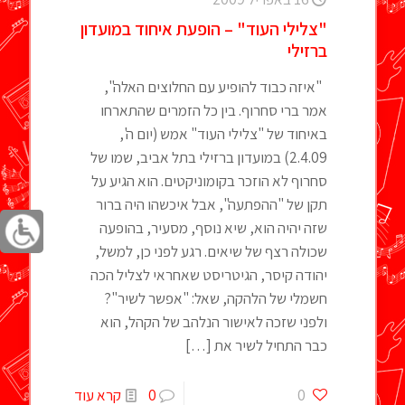
"צלילי העוד" – הופעת איחוד במועדון
ברזילי
"איזה כבוד להופיע עם החלוצים האלה",
אמר ברי סחרוף. בין כל הזמרים שהתארחו
באיחוד של "צלילי העוד" אמש (יום ה',
2.4.09) במועדון ברזילי בתל אביב, שמו של
סחרוף לא הוזכר בקומוניקטים. הוא הגיע על
תקן של "ההפתעה", אבל איכשהו היה ברור
שזה יהיה הוא, שיא נוסף, מסעיר, בהופעה
שכולה רצף של שיאים. רגע לפני כן, למשל,
יהודה קיסר, הגיטריסט שאחראי לצליל הכה
חשמלי של הלהקה, שאל: "אפשר לשיר"?
ולפני שזכה לאישור הנלהב של הקהל, הוא
כבר התחיל לשיר את
[…]
0
0
קרא עוד