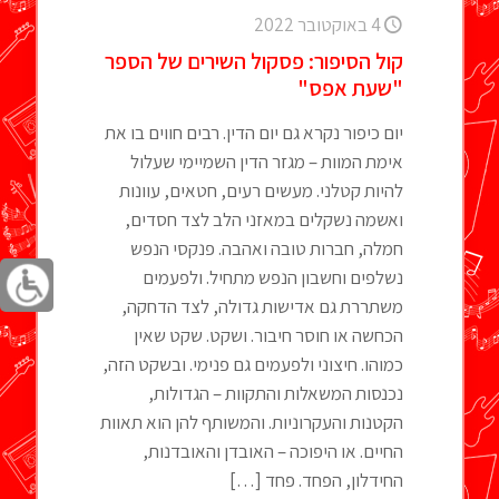
4 באוקטובר 2022
קול הסיפור: פסקול השירים של הספר
"שעת אפס"
יום כיפור נקרא גם יום הדין. רבים חווים בו את
אימת המוות – מגזר הדין השמיימי שעלול
להיות קטלני. מעשים רעים, חטאים, עוונות
ואשמה נשקלים במאזני הלב לצד חסדים,
חמלה, חברות טובה ואהבה. פנקסי הנפש
נשלפים וחשבון הנפש מתחיל. ולפעמים
משתררת גם אדישות גדולה, לצד הדחקה,
הכחשה או חוסר חיבור. ושקט. שקט שאין
כמוהו. חיצוני ולפעמים גם פנימי. ובשקט הזה,
נכנסות המשאלות והתקוות – הגדולות,
הקטנות והעקרוניות. והמשותף להן הוא תאוות
החיים. או היפוכה – האובדן והאובדנות,
החידלון, הפחד. פחד
[…]