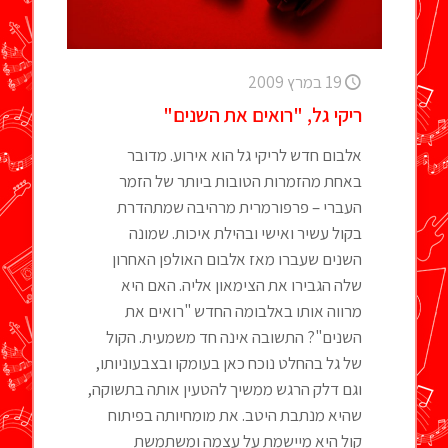
19 במרץ 2009
ריקי גל, "רואים את השנים"
אלבום חדש לריקי גל הוא אירוע. מדובר
באחת מהזמרות הטובות ביותר של הזמר
העברי – פרפורמרית מרהיבה שמתהדרת
בקול עשיר ואישי ובהילת איכות. שמונה
השנים שעברו מאז אלבום האולפן האחרון
שלה הגבירו את הצימאון אליה. האם היא
מרווה אותו באלבומה החדש "רואים את
השנים"? התשובה אינה חד משמעית. הקול
של גל בהחלט נוכח כאן בעומקו ובצבעוניותו,
וגם דלק הרגש ממשיך להטעין אותה בתשוקה,
שהיא מנתבת היטב. את מומחיותה בפיתוח
קול היא מיישמת על עצמה ומשתמשת