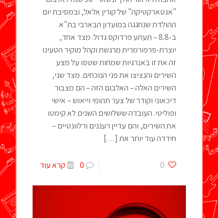
"אנטארקטיקה" של קורין אלאל, ובמסיבת יום
ההולדת שנחגגה במועדון הבארבי בת"א
ב-8.8 – תִעתע פרדוקס גדול. מצד אחד,
יוצרת-פרפורמרית מרגשת וקהל מוקיר הטעינו
זה את זו באנרגיות שמחות שטסו על מצע
השירים והנציצו את פני הנוכחים. מצד שני,
השירים האלה – האלבום הזה – הם מצבור
דיכאוני וקודר של צער תהומי וייאוש – אישי
ופוליטי. העובדה ששלושים השנים לא קימטו
את השירים, והם עדיין רעננים ורלוונטיים –
חידדה עוד יותר את
[…]
0
0
קרא עוד