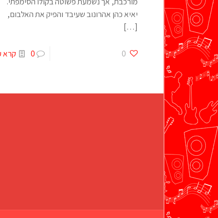
מורכבת, אך נשמעת פשוטה בקולו הסימפתי.
יאיא כהן אהרונוב שעיבד והפיק את האלבום,
[…]
0
0
קרא ע