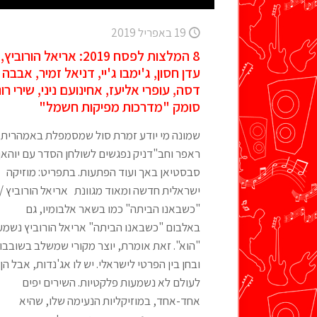
19 באפריל 2019
8 המלצות לפסח 2019: אריאל הורוביץ,
עדן חסון, ג'ימבו ג'יי, דניאל זמיר, אבבה
דסה, עופרי אליעז, אחינועם ניני, שירי רונ
סומק "מדרכות מפיקות חשמל"
שמונה מי יודע זמרת סול שמסמפלת באמהרית,
ראפר וחב"דניק נפגשים לשולחן הסדר עם יוהאן
סבסטיאן באך ועוד הפתעות. בתפריט: מוזיקה
ישראלית חדשה ומאוד מגוונת אריאל הורוביץ /
"כשבאנו הביתה" כמו בשאר אלבומיו, גם
באלבום "כשבאנו הביתה" אריאל הורוביץ נשמע
"הוא". זאת אומרת, יוצר מקורי שמשלב בשובבו
ובחן בין הפרטי לישראלי. יש לו אג'נדות, אבל הן
לעולם לא נשמעות פלקטיות. השירים יפים
אחד-אחד, במוזיקליות הנעימה שלו, שהיא