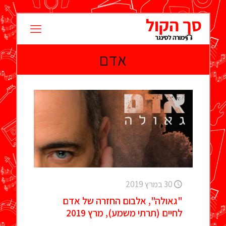
אדם
30 במרץ 2019
"גאולה", אלבום החזרה של אדם
לחיים (תרתי משמע), מרץ 2019