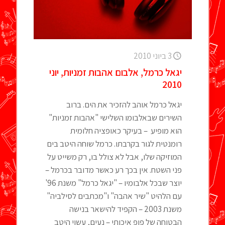
3 ביוני 2010
יגאל כרמל, אלבום אהבות זמניות, יוני
2010
יגאל כרמל אוהב להזכיר את הים. ברוב
השירים שבאלבומו השלישי "אהבות זמניות"
הוא מופיע – בעיקר כאופציה חלומית
רומנטית לגור בקרבתו. כרמל שוחה היטב בים
המוזיקה שלו, אבל לא צולל בו, רק משייט על
פני השטח. אין בכך רע כאשר מדובר בכרמל –
יוצר שבכל אלבומיו – "יגאל כרמל" משנת 96'
עם הלהיט "שיר אהבה" ו"מכתבים לסילביה"
משנת 2003 – הקפיד להישאר בנישה
הבטוחה של פופ איכותי – נעים, עשוי היטב