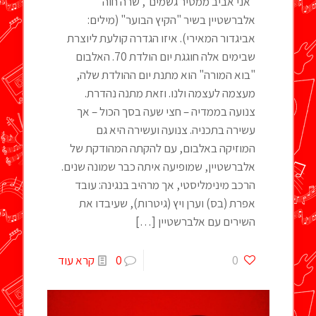
"אני אביב ממטיר גשמים", שרה חוה
אלברשטיין בשיר "הקיץ הבוער" (מילים:
אביגדור המאירי). איזו הגדרה קולעת ליוצרת
שבימים אלה חוגגת יום הולדת 70. האלבום
"בוא המורה" הוא מתנת יום ההולדת שלה,
מעצמה לעצמה ולנו. וזאת מתנה נהדרת.
צנועה בממדיה – חצי שעה בסך הכול – אך
עשירה בתכניה. צנועה ועשירה היא גם
המוזיקה באלבום, עם להקתה המהודקת של
אלברשטיין, שמופיעה איתה כבר שמונה שנים.
הרכב מינימליסטי, אך מרהיב בנגינה: עובד
אפרת (בס) וערן ויץ (גיטרות), שעיבדו את
השירים עם אלברשטיין
[…]
0
0
קרא עוד