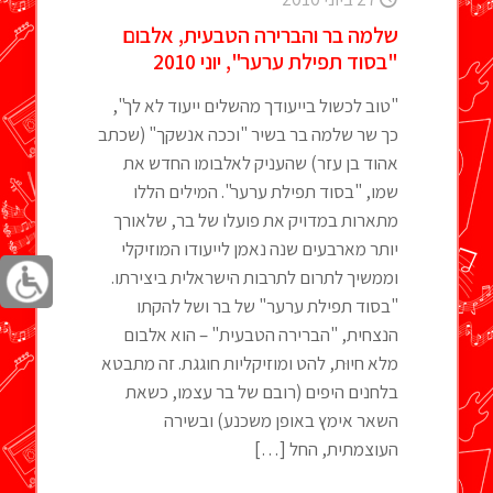
שלמה בר והברירה הטבעית, אלבום
"בסוד תפילת ערער", יוני 2010
"טוב לכשול בייעודך מהשלים ייעוד לא לך",
כך שר שלמה בר בשיר "וככה אנשקך" (שכתב
אהוד בן עזר) שהעניק לאלבומו החדש את
שמו, "בסוד תפילת ערער". המילים הללו
מתארות במדויק את פועלו של בר, שלאורך
יותר מארבעים שנה נאמן לייעודו המוזיקלי
וממשיך לתרום לתרבות הישראלית ביצירתו.
"בסוד תפילת ערער" של בר ושל להקתו
הנצחית, "הברירה הטבעית" – הוא אלבום
מלא חיוּת, להט ומוזיקליות חוגגת. זה מתבטא
בלחנים היפים (רובם של בר עצמו, כשאת
השאר אימץ באופן משכנע) ובשירה
העוצמתית, החל
[…]