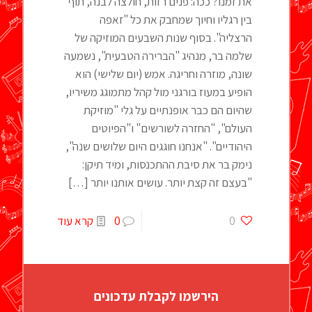
את זמנו? ככה: פנים רזות, חולצה לבנה, תוף
בין רגליו וחיוך שמחבק את כל "זאפה
הרצליה". בסוף שנות השבעים המוזיקה של
שלמה בר, מנהיג "הברירה הטבעית", נשמעה
שונה, מוזרה וחריגה. אמש (יום שלישי) הוא
הופיע במעוז בורגני מול קהל מתמוגג משיריו,
שהיום הם כבר אופנתיים על גלי "מוזיקת
העולם", "החזרה לשורשים" ו"הפיוטים
היהודיים". "אנחנו חוגגים היום שלושים שנה",
נימק בר את סיבת ההתכנסות, ומיד תיקן:
"בעצם זה קצת יותר. עושים אותנו יותר
[…]
0
0
קרא עוד
הירשמו לקבלת עדכונים