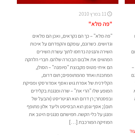
11 במרץ 2010
"פה מלא"
"פה מלא" – כך הם נקראים, ואכן הם מלאים
וגדושים. כשרונם, עומקם והקפדתם על איכות
ם
השירה והנגינה נדחסו לתוך עשרת השירים
המהווים את אלבום הבכורה שלהם. חברי הלהקה
–
הם איתי מטוס מקבוצת "מיומנה" – הסולן,
 גם
המתכנת ואחד מהמתופפים; תום דרום,
הקלידנית של אפרת גוש ואסף אמדורסקי ומפיקת
המופע שלו "הרי את" – שרה ומנגנת בקלידים
ובפסנתר; רן דרום הוא הגיטריסט (והבעל של
תום); אסף וגמן הוא הבסיסט וליעד אלון מתופף
ומנגן על כלי הקשה. חמישתם מנגנים היטב את
המוזיקה המורכבת
[…]
וד