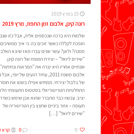
15 במרץ 2019
רונה קינן, אלבום זמן התפוז, מרץ 2019
שלמוּת היא ברכה שנכספים אליה, אבל כזו שגם
הופכת לקללה כאשר זוכים בה. כי איך ממשיכים
ממנה? ולאן? עשר שנים עברו מאז שיצא האלבו
"שירים ליואל" – יצירת המופת של רונה קינן.
שנתיים אחריו היא יצרה את "המראות ונחיתות" 
אלבום משנת 2011, עתיר רגעים של יופי, אבל
של בלבול יצירתי. ממחיש אפילו בשמו את חוסר
ההחלטיות הטריטוריאלי בסטטוס התעופתי הלא
יציב. עכשיו כבר מתברר שהוא אכן שימש כשדה
תעופה – אזור ביניים שחצץ בין הטריטוריה של
"שירים ליואל"
[…]
0
0
קרא ע