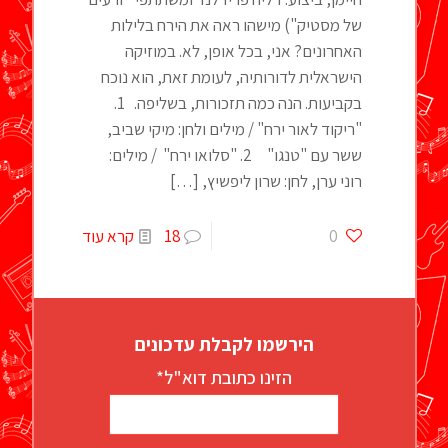
של מסטיק") מישהו ראה את הירח בלילות
האחרונים? אני, בכל אופן, לא. במוזיקה
הישראלית לדורותיה, לעומת זאת, הוא נוכח
בקביעות. הנה כמה תזכורות, בשליפה. 1.
"ריקוד לאור ירח" / מילים ולחן: מיקי שביב,
ששר עם "טנגו" 2. "סלואו ירח" / מילים:
רוני ערן, לחן: שרון ליפשיץ,
[…]
0
18
קרא עוד
הירשמו לקבלת עדכונים
הזינו כתובת דוא"ל*