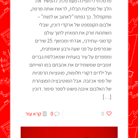
מלמלתי לי תפילה מעורפלת. להפשיר את
הלב של מפלצת הבלוז, לראות אותה מרפה,
מתקפלת". כך נפתח "לאהוב או למות" –
אלבום הקונספט של ארקדי דוכין, שבלי
השתהות זורק את המאזין לתוך עולם
קדמוני-עתידני, אגדתי ומכושף. 25 שירים
שנפרסים על פני שעה ורבע שאפתנית,
ומספרים על עיר בועתית שמאכלסת גברים
זומביים שמשמידים את אהבתם במו הווייתם
ועל ילדים דקורי חלומות, מוטציות הרסניות
של סמי אכזבה. אבל המוטיבציה המוצהרת
של האלבום איננה פשוט לספר סיפור. דוכין
[…]
0
0
קרא עוד