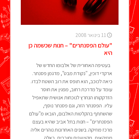
11 בינואר 2008
"עולם הפסנתרים" – חנות שכשמה כן
היא
בעטיפה האחורית של אלבומו החדש של
ארקדי דוכין, "נקודת מבט", מדגמן פסנתר.
כיאה לכוכב, הוא תופס את רוב השטח לבדו.
עומד על מדרכת רחוב, מפגין את חוסר
הזדקקותו הנחרץ לנוכחות אנושית שתאפיל
עליו. הפסנתר הזה, וגם פסנתר נוסף,
שהשתתף בהקלטות האלבום, הובאו מ"עולם
הפסנתרים" – חנות בתל אביב שהיא בעצם
מרכז מוזיקה. בשנים האחרונות נוהרים אליה
מוזיקאים, מקצוענים וחובבים, כאלה