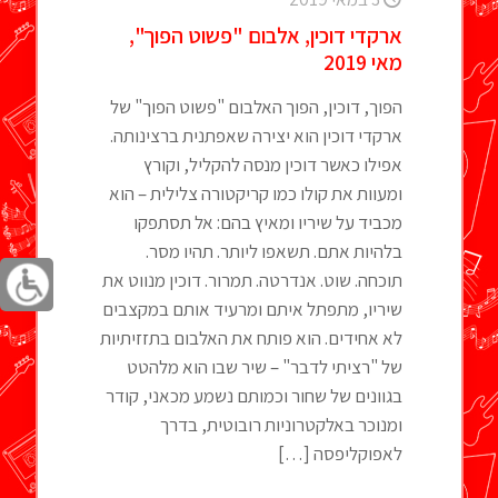
ארקדי דוכין, אלבום "פשוט הפוך",
מאי 2019
הפוך, דוכין, הפוך האלבום "פשוט הפוך" של
ארקדי דוכין הוא יצירה שאפתנית ברצינותה.
אפילו כאשר דוכין מנסה להקליל, וקורץ
ומעוות את קולו כמו קריקטורה צלילית – הוא
מכביד על שיריו ומאיץ בהם: אל תסתפקו
בלהיות אתם. תשאפו ליותר. תהיו מסר.
תוכחה. שוט. אנדרטה. תמרור. דוכין מנווט את
שיריו, מתפתל איתם ומרעיד אותם במקצבים
לא אחידים. הוא פותח את האלבום בתזזיתיות
של "רציתי לדבר" – שיר שבו הוא מלהטט
בגוונים של שחור וכמותם נשמע מכאני, קודר
ומנוכר באלקטרוניות רובוטית, בדרך
לאפוקליפסה
[…]