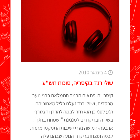
4 בינואר 2010
שולי רנד בקיסריה, סוכות תש"ע
קיסר יה פתאום הבמה התמלאה בבני נוער
מרקדים, ושולי רנד נעלם כליל מאחוריהם.
רגע לפני כן הוא חזר לבמה להדרן והצטרף
בשירה ובריקודים למנגינת "ושמחת בחגך".
ארבעה-חמישה נערי ישיבות התמקמו מתחת
לבמה ופצחו בריקוד. הנועז שבהם עלה