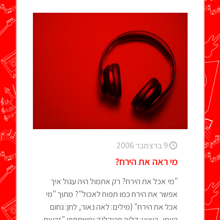
9 בדצמבר 2006
מי ראה את הירח?
"מי אכל את הירח? רק אתמול היה עגול איך
אפשר את הירח כמו תפוח לאכול"? מתוך "מי
אכל את הירח" (מילים: לאה נאור, לחן: נחום
היימן, ביצוע: דליה פרידלנד ומשתתפי "זרעים