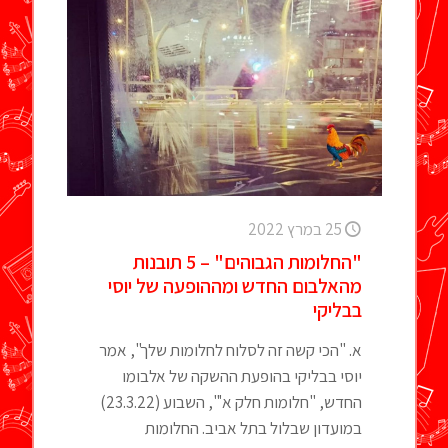
25 במרץ 2022
"החלומות הגבוהים" – 5 תובנות
מהאלבום החדש ומההופעה של יוסי
בבליקי
א. "הכי קשה זה לסלוח לחלומות שלך", אמר
יוסי בבליקי בהופעת ההשקה של אלבומו
החדש, "חלומות חלק א'", השבוע (23.3.22)
במועדון שבלול בתל אביב. החלומות