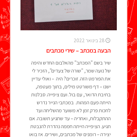
28 בינואר 2022
הבעה במכתב – שירי מכתבים
שיר בשם "המכתב" מהאלבום החדש והיפה
של נועה שמר, "שורה של צעדים", הזכיר לי
את הפורמט הזה. זוכרים? היה – ואולי עדיין
ישנו – דף משורטט מילים, בתוך מעטפה,
בתיבת הדואר, עם בול. ועם ציפייה. סבלנות
הייתה פעם המהות. במכתבי הנייר נדרש
לחכות פרק זמן לא משוער מהשליחה ועד
ההתקבלות, ואחריה – עד שתגיע תשובה. אם
תגיע. הציפייה הייתה חממה נהדרת להנבטת
יצירה – רומנים של מכתבים, ושירים. אז בואו