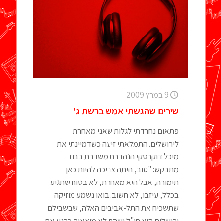
9 במרץ 2009
שירים שהגשתי אמש ברשת ג'
פתאום נחרדתי לגלות שאני מאחרת
לירושלים. התמלאתי זיעה כשדמיינתי את
מיכל דוקרסקי הנהדרת משדרת בבוז
מתבקש: "טוב, היתה צריכה להיות כאן
תימורה, אבל היא מאחרת, לא בטוח שתגיע
בכלל, עיזבו, לא חשוב. בואו נשמע מוזיקה
שתשכיח את התל-אביבים האלה, שבשבילם
ירושלים היא חו"ל ושהם לא מוצאים כרגע את