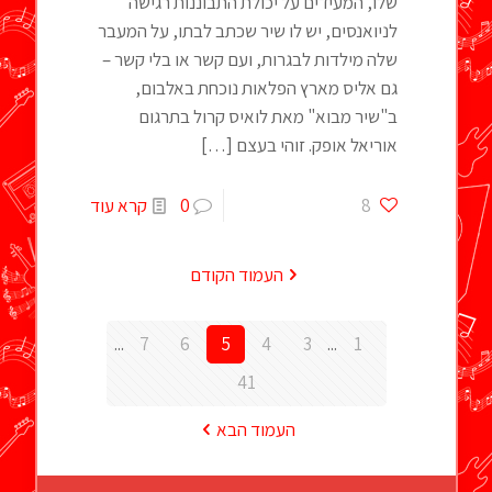
שלו, המעידים על יכולת התבוננות רגישה
לניואנסים, יש לו שיר שכתב לבתו, על המעבר
שלה מילדות לבגרות, ועם קשר או בלי קשר –
גם אליס מארץ הפלאות נוכחת באלבום,
ב"שיר מבוא" מאת לואיס קרול בתרגום
אוריאל אופק. זוהי בעצם
[…]
8
0
קרא עוד
העמוד הקודם
...
7
6
5
4
3
...
1
41
העמוד הבא