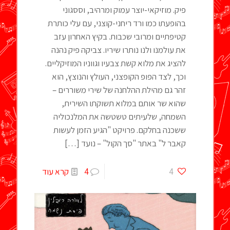
פיק. מוזיקאי-יוצר עמוק ומרהיב, וססגוני
בהופעתו כמו ורד ריחני-קוצני, עם עלי כותרת
קטיפתיים ומרובי שכבות. בקיץ האחרון עזב
את עולמנו ולנו נותרו שיריו. צביקה פיק נהנה
להציג את מלוא קשת צבעיו וגווניו המוזיקליים.
וכך, לצד הפופ הקופצני, העולץ והנוצץ, הוא
זהר גם מהילת ההלחנה של שירי משוררים –
שהוא שר אותם במלוא תשוקתו השירית,
השמחה, שלעיתים טשטשה את המלנכוליה
ששכנה בחלקם. פרויקט "הגיע הזמן לעשות
קאבר ל" באתר "סך הקול" – נועד
[…]
4
4
קרא עוד