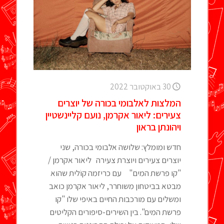
30 באוקטובר 2022
המלצות לאלבומי בכורה של יוצרים
צעירים: ליאור אקרמן, נועם קליינשטיין
ויהונתן בראון
חדש ומומלץ: שלושה אלבומי בכורה, שני
יוצרים צעירים ויוצרת צעירה ליאור אקרמן /
"קו פרשת המים" עם כריזמה קוֹלית שהוא
מבטא בביטחון משוחרר, ליאור אקרמן כואב
ומשלים עם מורכבות החיים באיפי שלו "קו
פרשת המים". בין השירים-סיפורים הקליטים