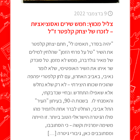
9 בדצמבר 2022
צליל מכווץ: חמש שירים ואסוציאציות
– לזכרו של יצחק קלפטר ז"ל
"יהיה בסדר, תאמינו לי", חתם יצחק קלפטר
את השיר "טל על פרחי הזמן" שהלחין למילים
של מאיר גולדברג, ממש לא מזמן. טל סונדק
שר איתו את השיר האופטימי, שלא לומר
נאיבי, באביב האחרון, עם לחן קלפטרי יפהפה
שהוכיח שכוחו היצירתי – לא רק שלא נחלש
אלא שאפילו התחדש. ובחיי שנדבקתי,
והאמנתי לו. בשנות ה-90, בעיתון "העיר"
התל אביבי, הוחלט לברר אחת ולתמיד מהו
סולו הגיטרה הישראלי הטוב ביותר. זו הייתה
משימה יומרנית וקשה – כי הסתובבו,
ומסתובבים כאן, גיבורי גיטרה
[…]