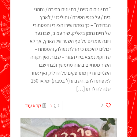
"בת יונים הומייה / בת יונים בהירה / נחתני
בים / על כנפי הסירה / ותוליכני / לארץ
הבחירה" – כך נפתח שירו הציורי והמסתורי
של חיים נחמן ביאליק. שיר עצוב, שבו נער
ויונה עומדים על סף השער של הארץ, אך לא
יכולים להיכנס כי הדלת נעולה, והמפתח –
שדווקא נמצא בידי הנער – שבור. ואין תקווה.
השיר מסתיים בהווה מתמשך ונצחי שבו
השניים עדיין מתדפקים על הדלת, ואף אחד
לא פותח להם. השבוע (י' בטבת) ימלאו 150
שנה להולדתו
[…]
2
2
קרא עוד