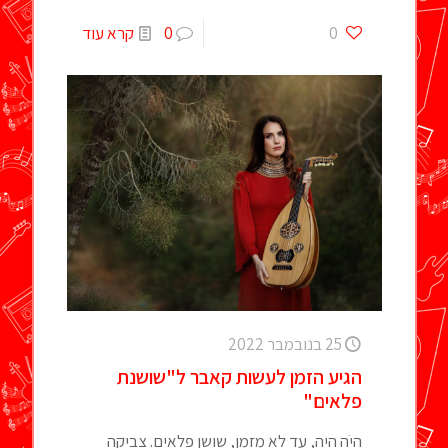
0
0
קרא עוד
25 בנובמבר 2022
הגיע הזמן לעשות קאבר ל"שושנת
פלאים"
היֹה היה, עד לא מזמן, שושן פלאים. צביקה