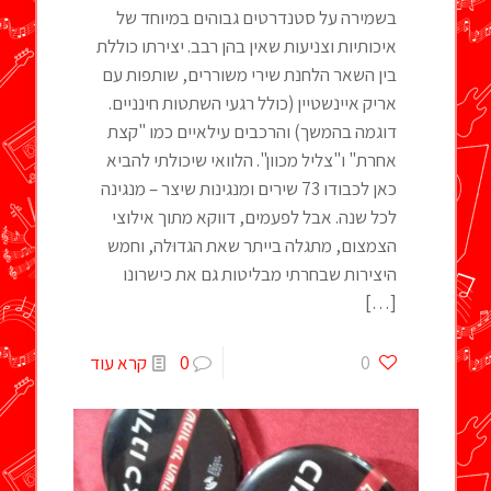
בשמירה על סטנדרטים גבוהים במיוחד של
איכותיות וצניעות שאין בהן רבב. יצירתו כוללת
בין השאר הלחנת שירי משוררים, שותפות עם
אריק איינשטיין (כולל רגעי השתטות חינניים.
דוגמה בהמשך) והרכבים עילאיים כמו "קצת
אחרת" ו"צליל מכוון". הלוואי שיכולתי להביא
כאן לכבודו 73 שירים ומנגינות שיצר – מנגינה
לכל שנה. אבל לפעמים, דווקא מתוך אילוצי
הצמצום, מתגלה בייתר שאת הגדוּלה, וחמש
היצירות שבחרתי מבליטות גם את כישרונו
[…]
0
0
קרא עוד