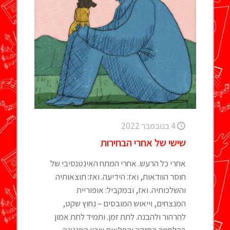
4 בנובמבר 2022
שישי של אחרי הבחירות
אחרי כל הרעש. אחרי המתח האינטנסיבי של
חוסר הוודאות, ואז: הידיעה. ואז: תוצאותיה
והשלכותיה. ואז, ובמקביל: אופוריית
המנצחים, וייאוש המובסים – נחוץ שקט,
להִרהור ולהבנה. לתת זמן. ותמיד לתת אמון
בהלחמה החזקה והפלאית שבין המנגינה