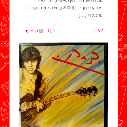
טולדנו שר חנוך לוין (1990), דודי לוי –
פרויקט חנוך לוין (2000), חיי המתים – עמית
פוזננסקי
[…]
1
0
קרא עוד