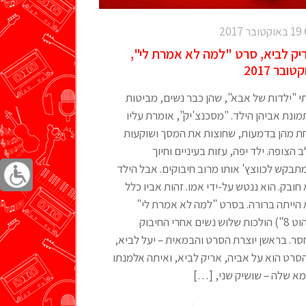
19 באוקטובר 2017
יק לביא, סרט "למה לא אמרת לי",
טובר 2017
 "ילדות של אבא", שהן כבר נשים, מביטות
ונת אביהן הילד. "מסכנצ'יק", אומרת עליו
ת מהן בדמעות, שחוצות את המסך ושוקעות
 הצופה. ילד יפה, עזות בעיניים וחיוך
בקש לכווצץ' אותו מרוב חיבוקים. אבל הילד
חובק. הוא ננטש על-ידי אמו. זהות אביו כלל
 הייתה ברורה. בסרט "למה לא אמרת לי"
("הוט 8") הולכות שלוש נשים אחרי החיבוק
ר. בראשן יוצרת הסרט והבמאית – יעל לביא,
סרט הוא על אביה, אריק לביא, ואיתה אלמנתו
א שלה – שושיק שני,
[…]