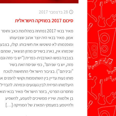
28 בדצמבר 2017
סיכום 2017 במוזיקה הישראלית
מאיר בנאי 2017 נפתחה במהלומת כאב וחוסר
אמון. מאיר בנאי היה יוצר אהוב שצניעותו
ומופנמותו לא טשטשו את חשיבותו. קולו, בצבע
שכמוהו אין, נארג בשירים מהזן הנשאר, שמהם
בצבצה נפשו האורבנית-כפרית ("יש בי מזה וגם
מזה, יש בי שניהם", כפי שניסח זאת בשיר
"וביניהם"). בציבור הישראלי התחושות לנוכח
מותו נעות עדיין בין השתוממות וקושי להפנים א
היעלמותו הפיזית לבין געגועים וכמיהה. להבדיל
מחסרונו הפרטי, בזמר הישראלי מאיר בנאי הוא
בן אלמוות. שיריו ממשיכים לפעפע, להשפיע
ולהיטמע במעמקי המארג של המוזיקה
[…]