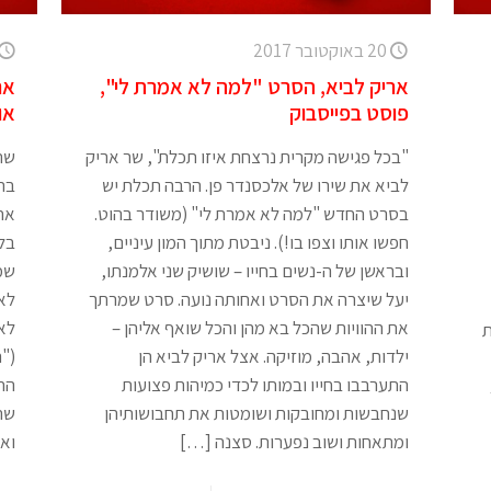
20 באוקטובר 2017
אריק לביא, הסרט "למה לא אמרת לי",
אר
פוסט בפייסבוק
אוק
"בכל פגישה מקרית נרצחת איזו תכלת", שר אריק
שתי
לביא את שירו של אלכסנדר פן. הרבה תכלת יש
בתמ
בסרט החדש "למה לא אמרת לי" (משודר בהוט.
אח
חפשו אותו וצפו בו!). ניבטת מתוך המון עיניים,
בלב
ובראשן של ה-נשים בחייו – שושיק שני אלמנתו,
שמת
יעל שיצרה את הסרט ואחותה נועה. סרט שמרתך
לא 
את ההוויות שהכל בא מהן והכל שואף אליהן –
לא
ת
ילדות, אהבה, מוזיקה. אצל אריק לביא הן
התערבבו בחייו ובמותו לכדי כמיהות פצועות
החס
שנחבשות ומחובקות ושומטות את תחבושותיהן
שה
ומתאחות ושוב נפערות. סצנה
[…]
ואמ