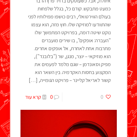
איוולת, אבל כשעוסקים בדויד פרץ הדבר
כמעט מתבקש. קודם כל, בגלל שלפחות
בעולם הווירטואלי, רבים כושפו ממילותיו לפני
שהתוודעו למוזיקה שלו. חוץ מזה, הוא עצמו
נוקט שיטה דומה, בפרויקט המתמשך שלו
"העברה: אופקים", בו שירים מועברים
מתרבות אחת לאחרת, אל אופקים אחרים.
הוא מוזיקאי – יוצר, מנגן, שר ("בלובנד"),
מפיק וסאונדמן – שגם מלמד לפעמים את
המקצוע בחסות האקדמיה. בין השאר הוא
קשור לאריאל קליינר – פרויקט הגומייה,
[…]
0
0
קרא עוד