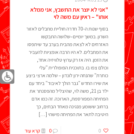
"אני לא יוצר את התשבץ, אני ממלא
אותו" – ראיון עם משה לוי
בסוף שנות ה-70 חדרה חוליית מחבלים לאזור
השרון. במשך יומיים–שלושה התבקשו
האזרחים לא לצאת מהבית בערב עד שיתפסו
את המחבלים. לא היו הרבה אופציות להעביר
את הזמן. היה אז רק ערוץ טלוויזיה אחד,
וכולם צפו בו. בתוכנית הפופולרית "עלי
כותרת" שהנחה ירון לונדון – שלמה ארצי ביצע
את שירו החדש "גבר הולך לאיבוד" ביחד עם
ילד בן 21, משה לוי, שהיצליל מהפסנתר את
הפתיחה המפורסמת, הארוכה. זה כמו אדם
ברחוב ששומע מנגינה מאחד הבתים, כך
היטיבה לתאר את הפתיחה מישהי
[…]
0
0
קרא עוד