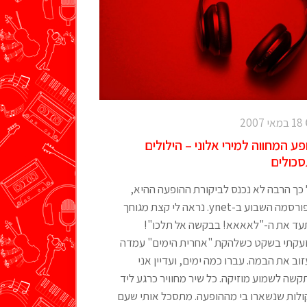
18 במאי 2007
פע המחווה למירי אלוני – הילולים
סכולים
כך הרבה לא נכנס לביקורת ההופעה ההיא,
שפורסמה השבוע ב-ynet. נראה לי קצת מגוחך
עד את ה-"לאאאא! בבקשה אל תלכו"!
עקתי בשקט כשלהקת "אחרית הימים" עמדה
וב את הבמה. עברו כמה ימים, ועדיין אני
שה לשמוע מוזיקה. כל שיר מחוויר כרגע ליד
ולות שנשארו בי מההופעה. מתסכל אותי שעם