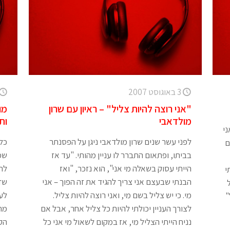
3 באוגוסט 2007
"אני רוצה להיות צליל" – ראיון עם שרון
מו
מולדאבי
ות
ני
לפני עשר שנים שרון מולדאבי ניגן על הפסנתר
כל 
ם
בביתו, ופתאום התברר לו עניין מהותי. "עד אז
הייתי עסוק בשאלה מי אני", הוא נזכר, "ואז
לת
י
הבנתי שבעצם אני צריך להגיד את זה הפוך – אני
שז
מי. כי יש צליל בשם מי, ואני רוצה להיות צליל.
לעז
"
לצורך העניין יכולתי להיות כל צליל אחר, אבל אם
מתק
נניח הייתי הצליל מי, אז במקום לשאול מי אני כל
הק