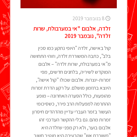
8 בנובמבר 2019
זלדה, אלבום "אי במערבולת, שרות
זלדה", נובמבר 2019
קול באישה, זלדה "היופי נתקע כמו סכין
בלב", כתבה המשוררת זלדה, וזוהי התחושה
מ"אי במערבולת, שרות זלדה" – אלבום
המוקדש לשיריה, בלחנים חדשים, מפי
זמרות-יוצרות. אלבום שכולו "קול אישה",
היוצא בתזמון מושלם. על רקע הדרת זמרות
מהופעות, כולל הסערה האחרונה – מופע
ההתרמה למפעלות הרב פירר, כשסיכומי
העשור בזמר העברי עדיין מהדהדים חיסרון
זמרות מהם. גם בלי ההקשר העדכני זהו
אלבום בוער, ולא רק מפני שזלדה היא
"משוררת אש" שהבעירה היא מוטיב חשוב