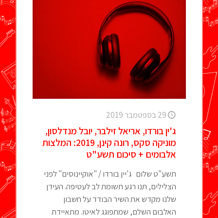
29 בספטמבר 2019
ג'ין בורדו, אריאל זילבר, יובל מנדלסון,
מוניקה סקס, רונה קינן, 2019: המלצות
אלבומים + סיכום תשע"ט
תשע"ט שלום ג'יין בורדו / "אוקיינוסים" לפני
הצלילים, תנו רגע תשומת לב לעטיפה. העידן
שלנו מקדש את השיר הבודד על חשבון
האלבום השלם, שמתפוגג לאיטו. מתאיידת