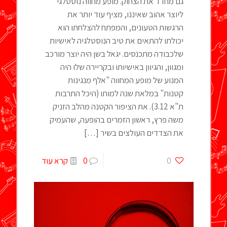
גם מחדד את הצחוק. מופע מחווה נוסטלגי
ליוצר אהוב שאיננו, מציף עוד יותר את
הרגשות הטעונים, והמפתח להצלחתו הוא
יכולתו להתאים את טיב הנוסטלגיה לאישיות
שלכבודה מתכנסים. יגאל בשן היה יוצר מורכב
ומגוון, והגיוון באישיותו ובקריירה שלו היה
המנוע של מופע המחווה "אלף מנגינות
קטנות" במלאת שנה למותו (היכל התרבות
ת"א 3.12). את הציפור הקטנה מהלב הזניק
משה פרץ, ראשון הזמרים בהופעה, שהעמיק
את הצדדים העולצים בשיר
[…]
0
0
קרא עוד