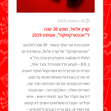
16 באוגוסט 2019
קורין אלאל, מופע 30 שנה
ל"אנטארקטיקה", אוגוסט 2019
אהבה היא אור הולך ונשאר 30 שנה לאלבום
"אנטארקטיקה" של קורין אלאל, ובמסיבת יום
ההולדת שנחגגה במועדון הבארבי בת"א
ב-8.8 – תִעתע פרדוקס גדול. מצד אחד,
יוצרת-פרפורמרית מרגשת וקהל מוקיר הטעינו
זה את זו באנרגיות שמחות שטסו על מצע
השירים והנציצו את פני הנוכחים. מצד שני,
השירים האלה – האלבום הזה – הם מצבור
דיכאוני וקודר של צער תהומי וייאוש – אישי
ופוליטי. העובדה ששלושים השנים לא קימטו
את השירים, והם עדיין רעננים ורלוונטיים –