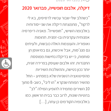
דיקלה, אלבום חופשייה, פברואר 2020
"כשהלב שלי שבור עכשיו לרסיסים, בא לי
לרקוד", מתמצתת דיקלה את שני יסודותיה
באלבומה השישי, "חופשייה". מאניה-דיפרסיה
אמנותית עקרונית ובו-זמנית. תהומות
ואופוריה. והעוצמות האלה כובשות, ולעיתים
גם מנג'סות, אבל איכשהו, גם במיאוסן הן
סוחפות, כי יש בדיקלה נחישות ממוססת
התנגדות. זהו אלבום שעוסק בפרידה זוגית,
יותר נכון נטישה, וההשלכות השיריות
מהסיטואציה רגשניות שלא במפתיע – החל
מהשיר הפותח שנקרא "הו ליבי", כשב-8 מתוך
10 השירים מתמידה להופיע המילה "לב"
בהטיות שונות, לרוב כבר בבית הראשון. כמו
באלבומיה הקודמים כן עתה,
[…]