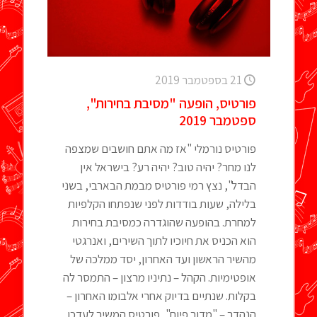
21 בספטמבר 2019
פורטיס, הופעה "מסיבת בחירות",
ספטמבר 2019
פורטיס נורמלי "אז מה אתם חושבים שמצפה
לנו מחר? יהיה טוב? יהיה רע? בישראל אין
הבדל", נצץ רמי פורטיס מבמת הבארבי, בשני
בלילה, שעות בודדות לפני שנפתחו הקלפיות
למחרת. בהופעה שהוגדרה כמסיבת בחירות
הוא הכניס את חיוכיו לתוך השירים, ואנרגטי
מהשיר הראשון ועד האחרון, יסד ממלכה של
אופטימיות. הקהל – נתיניו מרצון – התמסר לה
בקלות. שנתיים בדיוק אחרי אלבומו האחרון –
הנהדר – "מדור פיות", פורטיס המשיך לעדכן