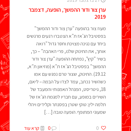
27 בדצמבר 2019
ערן צור ודור ההמשך, הופעה, דצמבר
2019
מעוז צור בהופעה "ערן צור ודור ההמשך"
בפסטיבל הג'אז ת"א הצטברו רגעים מרגשים
ביחד עם נגינה מצוינת וחסר גדול "רואה
אותך, את התינוק שלנו, פרי האהבה" – כך,
בשיר "קיץ", נפתחה ההופעה "ערן צור ודור
ההמשך" בפסטיבל הג'אז ת"א (מוזיאון ת"א,
19.12). התינוק, שצור טרם נפגש עם אמו
כשהשיר נכתב, עמד לצדו על הבמה – ליאם,
18, גיטריסט, המנהל האמנותי והמעבד של
השירים במופע, עם חבריו למגמת הג'אז של
תלמה ילין: טוקי שטרן בפסנתר וקלידים ויהלי
שמעוני המתופף. הופעה טובה
[…]
0
0
קרא עוד