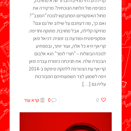
קלילה ובלתי מחייבת וברור שלא מחויבת,
כמניפה מול הלחות הנוכחית? מרקידה את
מחול האסקפיזם המתבקש לנוכח "המצב"?
ואם כך, מה דעתכם על שילוב של גם וגם?
מוזיקה קלילה, אבל מחויבת. מתוקה וחריפה.
אסקפיסטית ומודעת בו זמנית. דניאל סאן
קריאף היא כל אלה, ועוד יותר, ובמפתיע
לנוכח הבשלות – "תורי לומר" הוא אלבום
הבכורה שלה. את חניכתה כזמרת עברה סאן
קריאף עת הצטרפה ללהקת טיפקס ב-2014
ויפה לשמוע לצד השפעותיהם המבורכות
עליה גם
[…]
0
0
קרא עוד