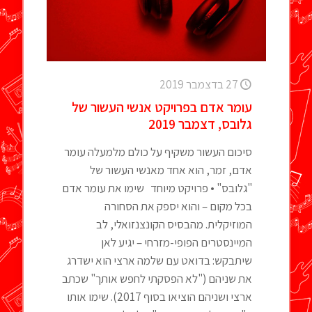
27 בדצמבר 2019
עומר אדם בפרויקט אנשי העשור של
גלובס, דצמבר 2019
סיכום העשור משקיף על כולם מלמעלה עומר
אדם, זמר, הוא אחד מאנשי העשור של
"גלובס" • פרויקט מיוחד שימו את עומר אדם
בכל מקום – והוא יספק את הסחורה
המוזיקלית. מהבסיס הקונצנזואלי, לב
המיינסטרים הפופי-מזרחי – יגיע לאן
שיתבקש: בדואט עם שלמה ארצי הוא ישדרג
את שניהם ("לא הפסקתי לחפש אותך" שכתב
ארצי ושניהם הוציאו בסוף 2017). שימו אותו