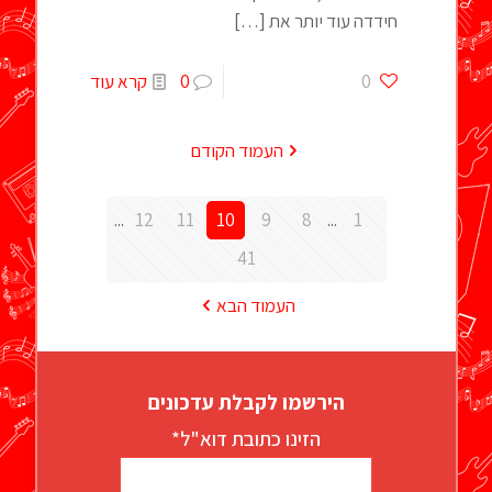
חידדה עוד יותר את
[…]
0
0
קרא עוד
העמוד הקודם
...
12
11
10
9
8
...
1
41
העמוד הבא
הירשמו לקבלת עדכונים
הזינו כתובת דוא"ל*