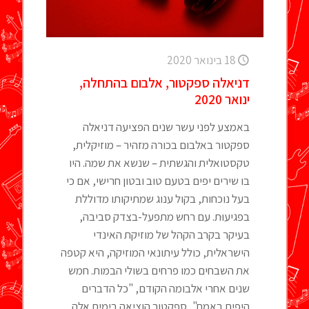
18 בינואר 2020
דניאלה ספקטור, אלבום בהתחלה,
ינואר 2020
באמצע לפני עשר שנים הפציעה דניאלה
ספקטור באלבום בכורה מזהיר – מוזיקלית,
טקסטואלית והגשתית – שנשא את שמה. היו
בו שירים יפים בטעם טוב ובטון חרישי, אם כי
בעל נוכחות, בקול ענוג שמתיקותו מדוללת
בפגיעוּת. עם רחש מתפעל-בצדק סביבה,
בעיקר בקרב הקהל של מוזיקת האינדי
הישראלית, כולל עיתונאי המוזיקה, היא קטפה
את השבחים כמו פרחים בשולי הבמות. חמש
שנים אחרי אלבומה הקודם, "כל הדברים
היפים באמת", ספקטור הוציאה בימים אלה