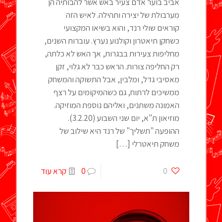
אביב בוער אדם צעיר באש אשר להבותיה הן
מערבולת של יצירה ותהילה. לאיש הזה
קוראים שולי רנד, והוא בשיאו המקצועי
כשחקן תיאטרון וקולנוע נערץ. עוברות השנים,
מחליפות צעירוּת בבגרות, אך האש לא כלתה,
רק החליפה צורות. הראש כבר לא גלוי, זקן
מאסיבי גדל, ומלבין, אבל התשוקה והמשחק
ממשיכים לרתוח, גם כשהמיקומים על רצף
האמונה משתנים, ואליהם נוספת המוזיקה.
מוזיאון ת"א, יום שני השבוע (3.2.20).
ההופעה "תשליך" של רנד היא שילוב של
משחק תיאטרלי
[…]
0
0
קרא עוד