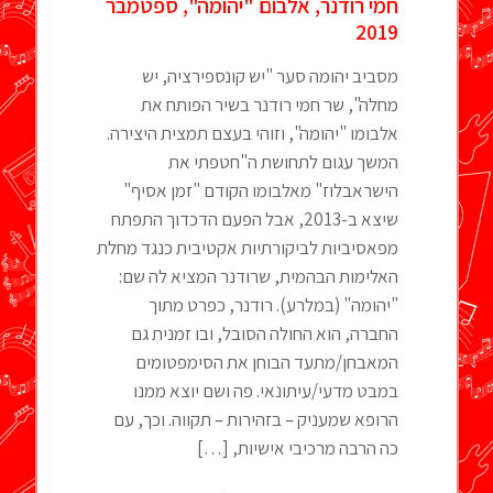
חמי רודנר, אלבום "יהומה", ספטמבר
2019
מסביב יהומה סער "יש קונספירציה, יש
מחלה", שר חמי רודנר בשיר הפותח את
אלבומו "יהומה", וזוהי בעצם תמצית היצירה.
המשך עגום לתחושת ה"חטפתי את
הישראבלוז" מאלבומו הקודם "זמן אסיף"
שיצא ב-2013, אבל הפעם הדכדוך התפתח
מפאסיביות לביקורתיות אקטיבית כנגד מחלת
האלימות הבהמית, שרודנר המציא לה שם:
"יהומה" (במלרע). רודנר, כפרט מתוך
החברה, הוא החולה הסובל, ובו זמנית גם
המאבחן/מתעד הבוחן את הסימפטומים
במבט מדעי/עיתונאי. פה ושם יוצא ממנו
הרופא שמעניק – בזהירות – תקווה. וכך, עם
כה הרבה מרכיבי אישיות,
[…]