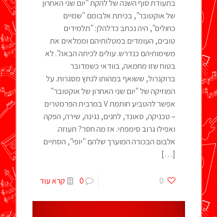
בתעודת סוף השנה של להקת "יום שני האחרון
של אוקטובר", בכיתת אלבומם "שמיים
כחולים", היה נכתב כדלהלן: "תלמידים
טובים, העומדים במטלותיהם וממלאים את
משימותיהם כנדרש. עולים לכיתה הבאה". לא
בטוח שזו מחמאה, בוודאי כשמדובר
ברוקנרול, ששואף במהותו לנתץ מסגרות. על
המוזיקה של "יום שני האחרון של אוקטובר"
אפשר להטביע חותמת V במרבית הפרמטרים
– טכניקה, סאונד, לחנים, נגינה, שירה, הפקה
ואפילו גרוב סימפתי. אז מה חסר? תעוזה.
אלבום הבכורה המוערך שלהם "יופי", הסתיים
[…]
0
0
קרא עוד